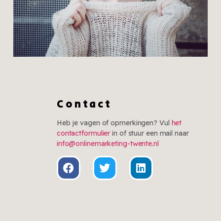
Trends
Zomeroutfits die niet
Contact
meer weg te denken
zijn
Heb je vagen of opmerkingen? Vul
het
contactformulier
in of stuur een mail naar
Klik hier
info@onlinemarketing-twente.nl