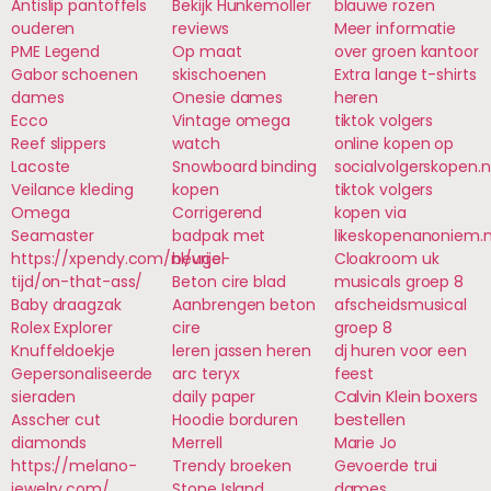
Antislip pantoffels
Bekijk Hunkemoller
blauwe rozen
ouderen
reviews
Meer informatie
PME Legend
Op maat
over groen kantoor
Gabor schoenen
skischoenen
Extra lange t-shirts
dames
Onesie dames
heren
Ecco
Vintage omega
tiktok volgers
Reef slippers
watch
online kopen op
Lacoste
Snowboard binding
socialvolgerskopen.n
Veilance kleding
kopen
tiktok volgers
Omega
Corrigerend
kopen via
Seamaster
badpak met
likeskopenanoniem.n
https://xpendy.com/nl/vrije-
beugel
Cloakroom uk
tijd/on-that-ass/
Beton cire blad
musicals groep 8
Baby draagzak
Aanbrengen beton
afscheidsmusical
Rolex Explorer
cire
groep 8
Knuffeldoekje
leren jassen heren
dj huren voor een
Gepersonaliseerde
arc teryx
feest
sieraden
daily paper
Calvin Klein boxers
Asscher cut
Hoodie borduren
bestellen
diamonds
Merrell
Marie Jo
https://melano-
Trendy broeken
Gevoerde trui
jewelry.com/
Stone Island
dames