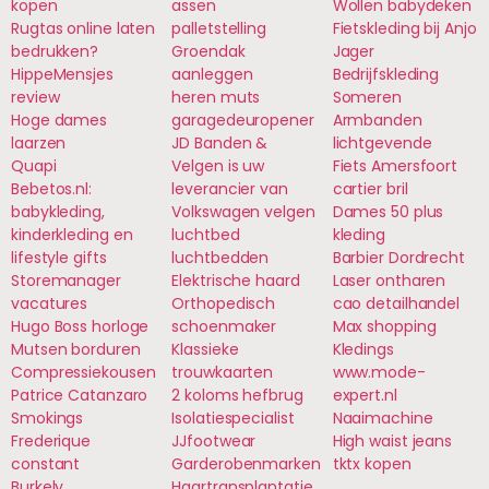
kopen
assen
Wollen babydeken
Rugtas online laten
palletstelling
Fietskleding bij Anjo
bedrukken?
Groendak
Jager
HippeMensjes
aanleggen
Bedrijfskleding
review
heren muts
Someren
Hoge dames
garagedeuropener
Armbanden
laarzen
JD Banden &
lichtgevende
Quapi
Velgen is uw
Fiets Amersfoort
Bebetos.nl:
leverancier van
cartier bril
babykleding,
Volkswagen velgen
Dames 50 plus
kinderkleding en
luchtbed
kleding
lifestyle gifts
luchtbedden
Barbier Dordrecht
Storemanager
Elektrische haard
Laser ontharen
vacatures
Orthopedisch
cao detailhandel
Hugo Boss horloge
schoenmaker
Max shopping
Mutsen borduren
Klassieke
Kledings
Compressiekousen
trouwkaarten
www.mode-
Patrice Catanzaro
2 koloms hefbrug
expert.nl
Smokings
Isolatiespecialist
Naaimachine
Frederique
JJfootwear
High waist jeans
constant
Garderobenmarken
tktx kopen
Burkely
Haartransplantatie