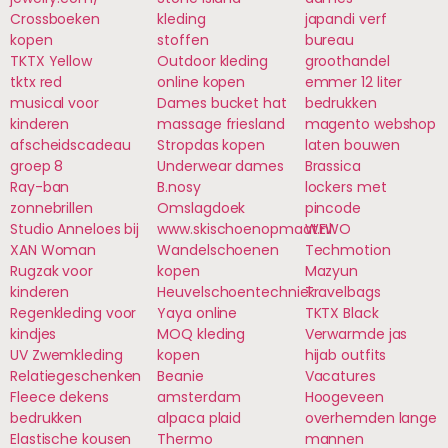
Crossboeken
kleding
japandi verf
kopen
stoffen
bureau
TKTX Yellow
Outdoor kleding
groothandel
tktx red
online kopen
emmer 12 liter
musical voor
Dames bucket hat
bedrukken
kinderen
massage friesland
magento webshop
afscheidscadeau
Stropdas kopen
laten bouwen
groep 8
Underwear dames
Brassica
Ray-ban
B.nosy
lockers met
zonnebrillen
Omslagdoek
pincode
Studio Anneloes bij
www.skischoenopmaat.nl
WEWO
XAN Woman
Wandelschoenen
Techmotion
Rugzak voor
kopen
Mazyun
kinderen
Heuvelschoentechniek
Travelbags
Regenkleding voor
Yaya online
TKTX Black
kindjes
MOQ kleding
Verwarmde jas
UV Zwemkleding
kopen
hijab outfits
Relatiegeschenken
Beanie
Vacatures
Fleece dekens
amsterdam
Hoogeveen
bedrukken
alpaca plaid
overhemden lange
Elastische kousen
Thermo
mannen