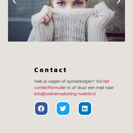
Trends
Zomeroutfits die niet
Contact
meer weg te denken
zijn
Heb je vagen of opmerkingen? Vul
het
contactformulier
in of stuur een mail naar
Klik hier
info@onlinemarketing-twente.nl