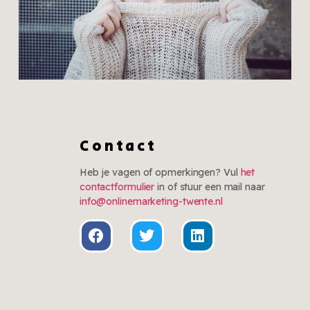
Trends
Zomeroutfits die niet
Contact
meer weg te denken
zijn
Heb je vagen of opmerkingen? Vul
het
contactformulier
in of stuur een mail naar
Klik hier
info@onlinemarketing-twente.nl