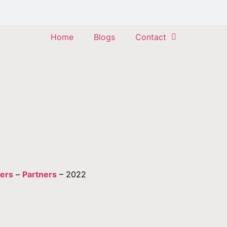
Home
Blogs
Contact
Trends
Zomeroutfits die niet meer weg te denken
zijn
ners
–
Partners
– 2022
Klik hier