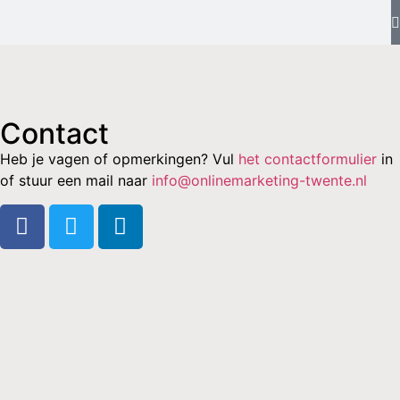
Contact
Heb je vagen of opmerkingen? Vul
het contactformulier
in
Kleding
of stuur een mail naar
info@onlinemarketing-twente.nl
De overhemden bij Heerenzaak.nl
Klik hier