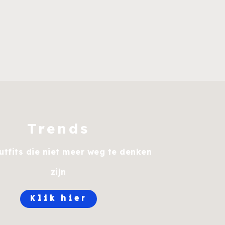
Trends
tfits die niet meer weg te denken
zijn
Klik hier