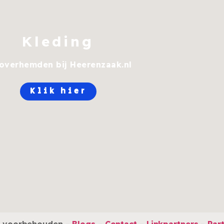
Kleding
overhemden bij Heerenzaak.nl
Klik hier
en voorbehouden –
Blogs
–
Contact
–
Linkpartners
–
Par