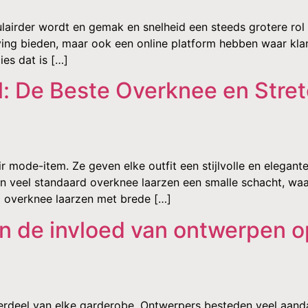
lairder wordt en gemak en snelheid een steeds grotere rol sp
ving bieden, maar ook een online platform hebben waar kla
es dat is […]
: De Beste Overknee en Stre
r mode-item. Ze geven elke outfit een stijlvolle en elegante 
 veel standaard overknee laarzen een smalle schacht, waard
g overknee laarzen met brede […]
n de invloed van ontwerpen op
erdeel van elke garderobe. Ontwerpers besteden veel aan