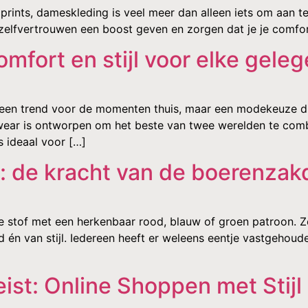
prints, dameskleding is veel meer dan alleen iets om aan te 
je zelfvertrouwen een boost geven en zorgen dat je je comfor
fort en stijl voor elke gele
 een trend voor de momenten thuis, maar een modekeuze die
ear is ontworpen om het beste van twee werelden te comb
s ideaal voor […]
l: de kracht van de boerenza
 stof met een herkenbaar rood, blauw of groen patroon. Ze 
 én van stijl. Iedereen heeft er weleens eentje vastgehouden
eist: Online Shoppen met Stij