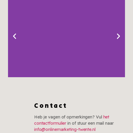
Trends
Zomeroutfits die niet
Contact
meer weg te denken
zijn
Heb je vagen of opmerkingen? Vul
het
contactformulier
in of stuur een mail naar
Klik hier
info@onlinemarketing-twente.nl