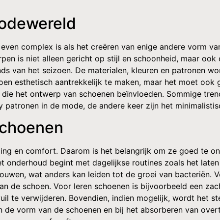
odewereld
even complex is als het creëren van enige andere vorm van 
n is niet alleen gericht op stijl en schoonheid, maar ook 
 van het seizoen. De materialen, kleuren en patronen word
oen esthetisch aantrekkelijk te maken, maar het moet ook go
ds die het ontwerp van schoenen beïnvloeden. Sommige tren
ky patronen in de mode, de andere keer zijn het minimalisti
schoenen
aling en comfort. Daarom is het belangrijk om ze goed te o
et onderhoud begint met dagelijkse routines zoals het laten
bouwen, wat anders kan leiden tot de groei van bacteriën. 
van de schoen. Voor leren schoenen is bijvoorbeeld een za
uil te verwijderen. Bovendien, indien mogelijk, wordt het
 de vorm van de schoenen en bij het absorberen van overto