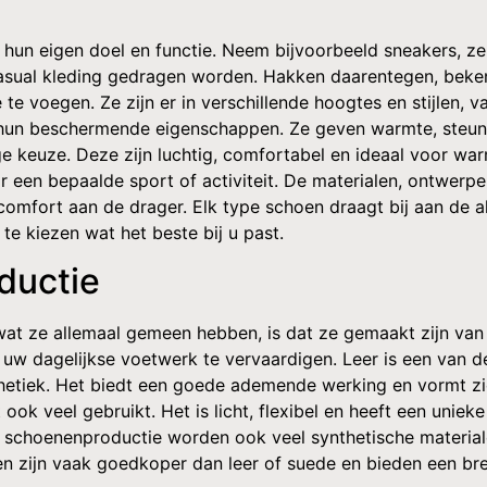
k hun eigen doel en functie. Neem bijvoorbeeld sneakers, z
casual kleding gedragen worden. Hakken daarentegen, beken
 voegen. Ze zijn er in verschillende hoogtes en stijlen, va
 hun beschermende eigenschappen. Ze geven warmte, steun en 
keuze. Deze zijn luchtig, comfortabel en ideaal voor war
r een bepaalde sport of activiteit. De materialen, ontwerp
comfort aan de drager. Elk type schoen draagt bij aan de a
te kiezen wat het beste bij u past.
ductie
r wat ze allemaal gemeen hebben, is dat ze gemaakt zijn van
uw dagelijkse voetwerk te vervaardigen. Leer is een van d
tiek. Het biedt een goede ademende werking en vormt zich
ook veel gebruikt. Het is licht, flexibel en heeft een uniek
rne schoenenproductie worden ook veel synthetische materia
len zijn vaak goedkoper dan leer of suede en bieden een bre