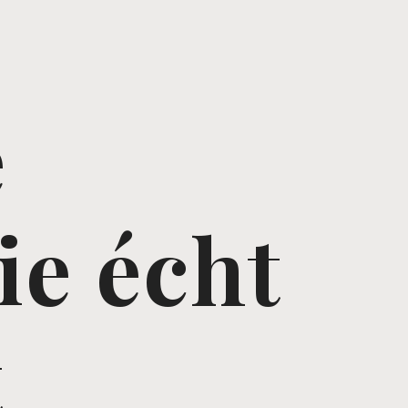
e
ie écht
t