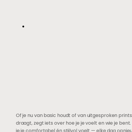
Of je nu van basic houdt of van uitgesproken print
draagt, zegt iets over hoe je je voelt en wie je ben
je je comfortabel én stijlvol voelt — elke dag opnie