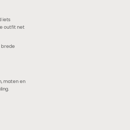
 iets
 outfit net
n brede
en, maten en
ling.