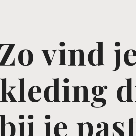
Zo vind j
leding d
bij je pas