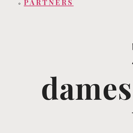
PARTNERS
damesk