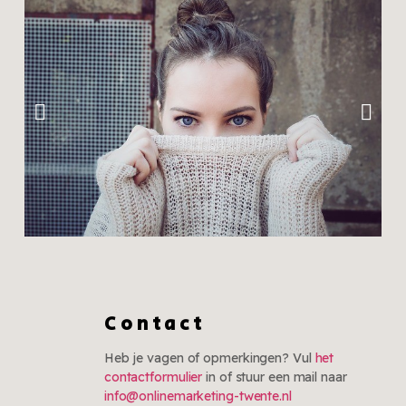
Trends
Zomeroutfits die niet
Contact
meer weg te denken
zijn
Heb je vagen of opmerkingen? Vul
het
contactformulier
in of stuur een mail naar
Klik hier
info@onlinemarketing-twente.nl