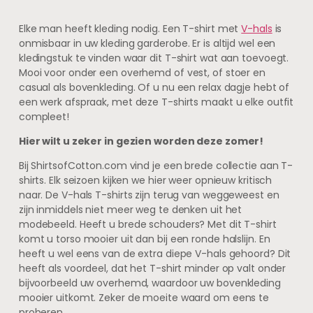
Elke man heeft kleding nodig. Een T-shirt met
V-hals
is
onmisbaar in uw kleding garderobe. Er is altijd wel een
kledingstuk te vinden waar dit T-shirt wat aan toevoegt.
Mooi voor onder een overhemd of vest, of stoer en
casual als bovenkleding. Of u nu een relax dagje hebt of
een werk afspraak, met deze T-shirts maakt u elke outfit
compleet!
Hier wilt u zeker in gezien worden deze zomer!
Bij ShirtsofCotton.com vind je een brede collectie aan T-
shirts. Elk seizoen kijken we hier weer opnieuw kritisch
naar. De V-hals T-shirts zijn terug van weggeweest en
zijn inmiddels niet meer weg te denken uit het
modebeeld. Heeft u brede schouders? Met dit T-shirt
komt u torso mooier uit dan bij een ronde halslijn. En
heeft u wel eens van de extra diepe V-hals gehoord? Dit
heeft als voordeel, dat het T-shirt minder op valt onder
bijvoorbeeld uw overhemd, waardoor uw bovenkleding
mooier uitkomt. Zeker de moeite waard om eens te
proberen.